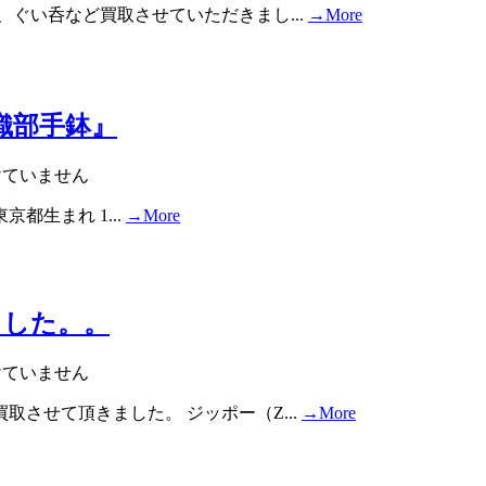
ぐい呑など買取させていただきまし...
→More
織部手鉢』
けていません
都生まれ 1...
→More
ました。。
けていません
させて頂きました。 ジッポー（Z...
→More