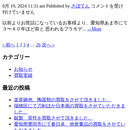
8月 19, 2024 11:31 am
Published by
さぼてん
コメントを受け
付けていません
以前よりお世話になっているお客様より、愛知県あま市にて
３〜４０年ほど前と 思われるプラモデ...
→More
« 前へ
1
2
3
4
…
26
次へ »
カテゴリー
お知らせ
買取実績
最近の投稿
楽茶碗他、陶器類の買取をさせて頂きました。
瑞穂区にて刀剣ほか日本画の買取をさせていただきま
した。
銀製 茶托を買取させて頂きました。
愛知県豊田市にて春日卓、他骨董品の買取をさせてい