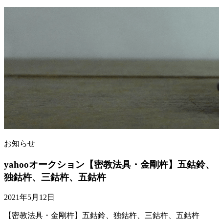
お知らせ
yahooオークション【密教法具・金剛杵】五鈷鈴、
独鈷杵、三鈷杵、五鈷杵
2021年5月12日
【密教法具・金剛杵】五鈷鈴、独鈷杵、三鈷杵、五鈷杵