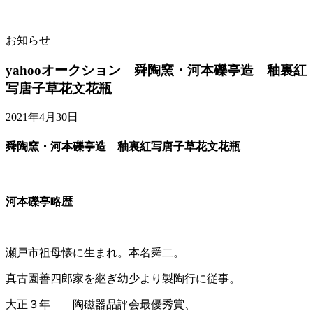
お知らせ
yahooオークション 舜陶窯・河本礫亭造 釉裏紅
写唐子草花文花瓶
2021年4月30日
舜陶窯・河本礫亭造 釉裏紅写唐子草花文花瓶
河本礫亭略歴
瀬戸市祖母懐に生まれ。本名舜二。
真古園善四郎家を継ぎ幼少より製陶行に従事。
大正３年 陶磁器品評会最優秀賞、