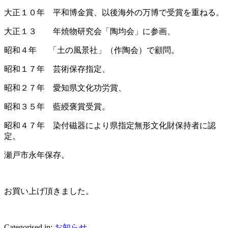
大正１０年 平和博金賞、以後海外の万博で受賞を重ねる。
大正１３ 年焼物研究会「陶均会」に参画、
昭和４年 「土の風景社」（作陶会）で顧問。
昭和１７年 芸術保存指定、
昭和２７年 愛知県文化功労賞、
昭和３５年 藍綬褒賞受賞。
昭和４７年 染付磁器により県指定無形文化財保持者に認
定。
瀬戸市永年保存。
お買い上げ頂きました。
Categorised in:
お知らせ