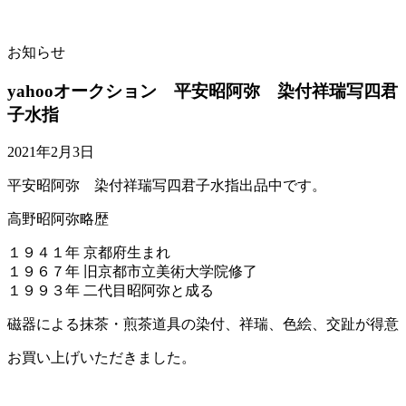
お知らせ
yahooオークション 平安昭阿弥 染付祥瑞写四君
子水指
2021年2月3日
平安昭阿弥 染付祥瑞写四君子水指出品中です。
高野昭阿弥略歴
１９４１年 京都府生まれ
１９６７年 旧京都市立美術大学院修了
１９９３年 二代目昭阿弥と成る
磁器による抹茶・煎茶道具の染付、祥瑞、色絵、交趾が得意
お買い上げいただきました。