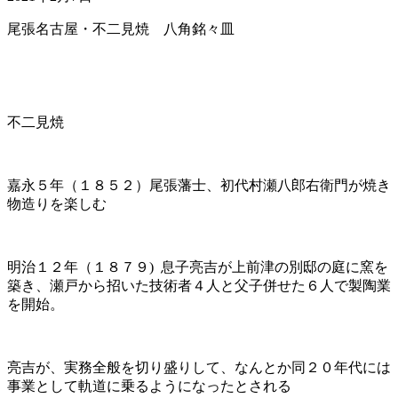
尾張名古屋・不二見焼 八角銘々皿
不二見焼
嘉永５年（１８５２）尾張藩士、初代村瀬八郎右衛門が焼き
物造りを楽しむ
明治１２年（１８７９) 息子亮吉が上前津の別邸の庭に窯を
築き、瀬戸から招いた技術者４人と父子併せた６人で製陶業
を開始。
亮吉が、実務全般を切り盛りして、なんとか同２０年代には
事業として軌道に乗るようになったとされる