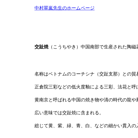
中村翠嵐先生のホームページ
交趾焼
（こうちやき）中国南部で生産された陶磁
名称はベトナムのコーチシナ（交趾支那）との貿
正倉院三彩などの低火度釉による三彩、法花と呼
黄南京と呼ばれる中国の焼き物や清の時代の龍や
広い意味では交趾焼に含まれる。
総じて黄、紫、緑、青、白、などの細かい貫入の