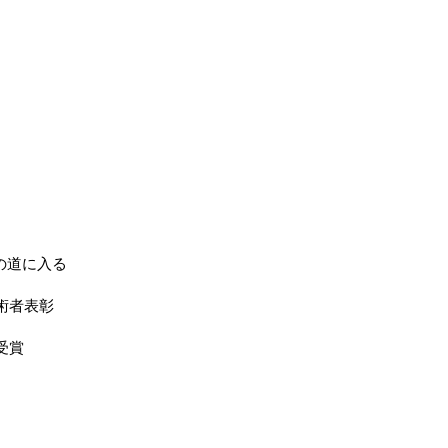
の道に入る
術者表彰
受賞