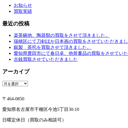
お知らせ
買取実績
最近の投稿
楽茶碗他、陶器類の買取をさせて頂きました。
瑞穂区にて刀剣ほか日本画の買取をさせていただきまし
銀製 茶托を買取させて頂きました。
愛知県豊田市にて春日卓、他骨董品の買取をさせていた
古銭買取させていただきました
アーカイブ
ア
ー
カ
〒464-0850
イ
ブ
愛知県名古屋市千種区今池5丁目30-10
日曜定休日（買取のみ相談可）