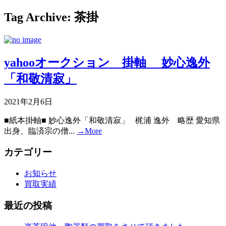
Tag Archive: 茶掛
yahooオークション 掛軸 妙心逸外
「和敬清寂」
2021年2月6日
■紙本掛軸■ 妙心逸外「和敬清寂」 梶浦 逸外 略歴 愛知県
出身、臨済宗の僧...
→More
カテゴリー
お知らせ
買取実績
最近の投稿