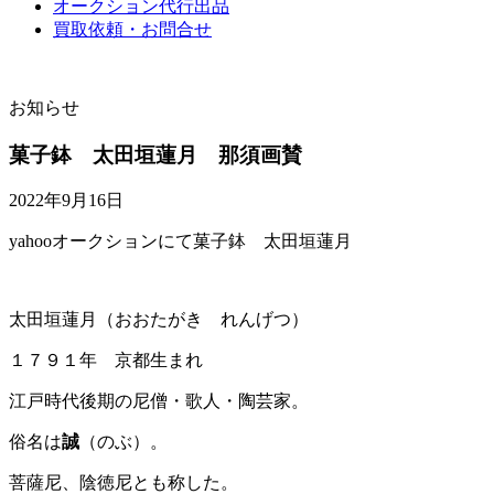
オークション代行出品
買取依頼・お問合せ
お知らせ
菓子鉢 太田垣蓮月 那須画賛
2022年9月16日
yahooオークションにて菓子鉢 太田垣蓮月
太田垣蓮月（おおたがき れんげつ）
１７９１年 京都生まれ
江戸時代後期の尼僧・歌人・陶芸家。
俗名は
誠
（のぶ）。
菩薩尼、陰徳尼とも称した。