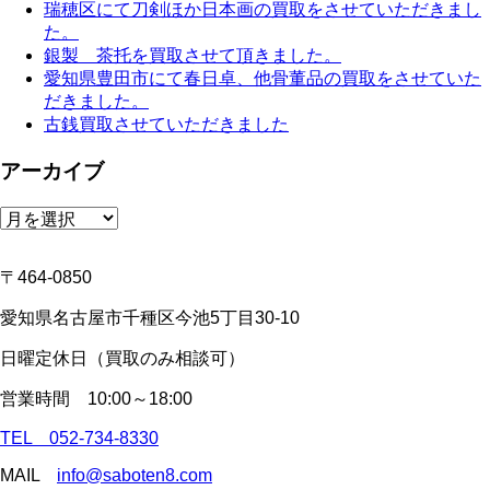
瑞穂区にて刀剣ほか日本画の買取をさせていただきまし
た。
銀製 茶托を買取させて頂きました。
愛知県豊田市にて春日卓、他骨董品の買取をさせていた
だきました。
古銭買取させていただきました
アーカイブ
ア
ー
カ
〒464-0850
イ
ブ
愛知県名古屋市千種区今池5丁目30-10
日曜定休日（買取のみ相談可）
営業時間 10:00～18:00
TEL 052-734-8330
MAIL
info@saboten8.com