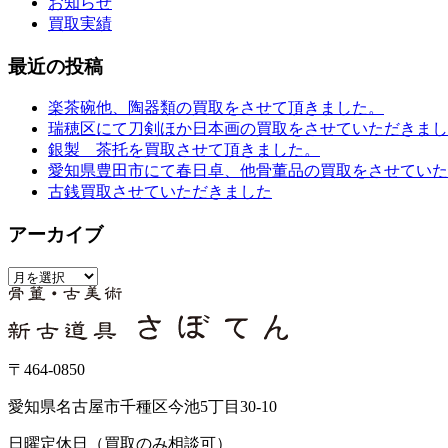
お知らせ
買取実績
最近の投稿
楽茶碗他、陶器類の買取をさせて頂きました。
瑞穂区にて刀剣ほか日本画の買取をさせていただきまし
銀製 茶托を買取させて頂きました。
愛知県豊田市にて春日卓、他骨董品の買取をさせていた
古銭買取させていただきました
アーカイブ
ア
ー
カ
イ
ブ
〒464-0850
愛知県名古屋市千種区今池5丁目30-10
日曜定休日（買取のみ相談可）